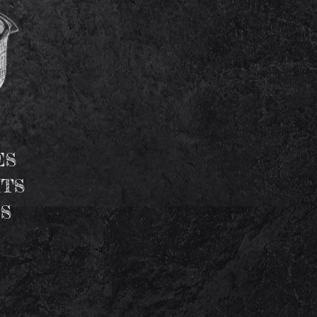
ES
ITS
S