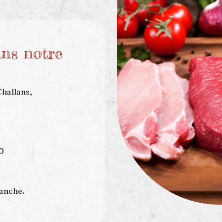
ns notre
Challans,
0
manche.