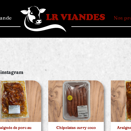
mande
Nos pr
 instagram
aignée de porc au
Chipolatas curry coco
Araign