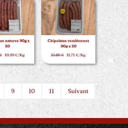
as natures 90g x
Chipolatas vendéennes
20
90g x 20
 €
10.99 €/Kg
13.05 €
11.75 €/Kg
9
10
11
Suivant