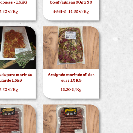
 douces - 1.5KG
bœuf/agneau 90g x 20
5.30 €/Kg
16.31 €
14.68 €/Kg
 de porc marinée
Araignée marinée ail des
tarde 1.5kg
ours 1.5KG
5.30 €/Kg
15.30 €/Kg