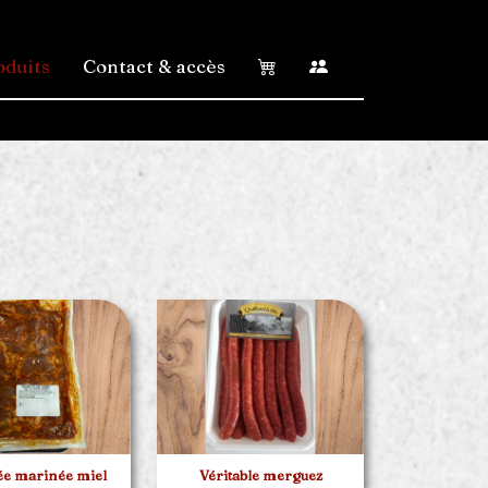
oduits
Contact & accès
ée marinée miel
Véritable merguez