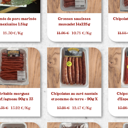
née de porc marinée
Grosses saucisses
Chipolat
mexicaine 1.5kg
muscadet 14x125g
15.30 €/Kg
11.95 €
10.75 €/Kg
11.55
éritable merguez
Chipolatas au curé nantais
Chipol
f/agneau 90g x 33
et pomme de terre - 90g X
d'Esp
20
.35 €
13.82 €/Kg
13.85 €
12.47 €/Kg
13.05