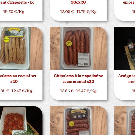
ent d'Espelette - bq
90gx20
épices
d'environ 1.5kg
15.30 €/Kg
13.05 €
11.75 €/Kg
1
olatas au roquefort
Chipolatas à la napolitaine
Araignée
x20
et emmental x20
mou
.85 €
12.47 €/Kg
13.85 €
12.47 €/Kg
1