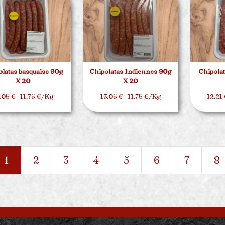
latas basquaise 90g
Chipolatas Indiennes 90g
Chipolat
X 20
X 20
.05 €
11.75 €/Kg
13.05 €
11.75 €/Kg
12.21
1
2
3
4
5
6
7
8