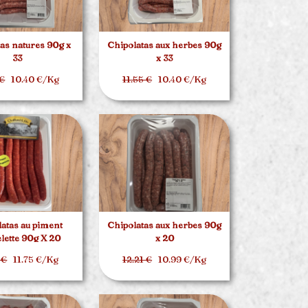
as natures 90g x
Chipolatas aux herbes 90g
33
x 33
 €
10.40 €/Kg
11.55 €
10.40 €/Kg
atas au piment
Chipolatas aux herbes 90g
elette 90g X 20
x 20
 €
11.75 €/Kg
12.21 €
10.99 €/Kg