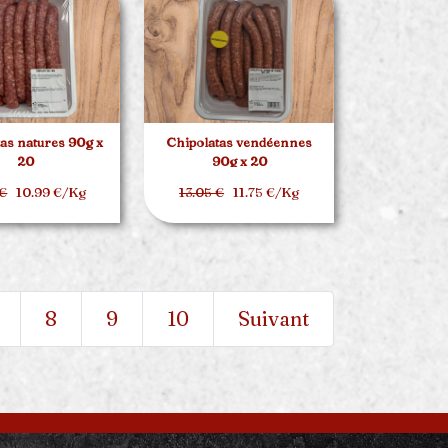
as natures 90g x
Chipolatas vendéennes
20
90g x 20
 €
10.99 €/Kg
13.05 €
11.75 €/Kg
8
9
10
Suivant