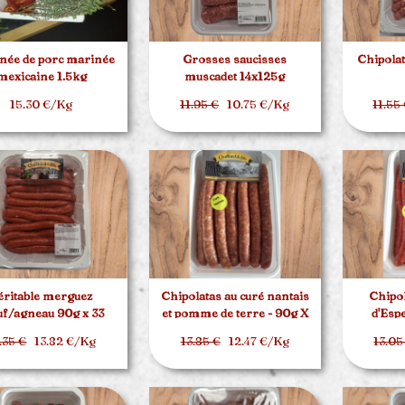
née de porc marinée
Grosses saucisses
Chipolat
mexicaine 1.5kg
muscadet 14x125g
15.30 €/Kg
11.95 €
10.75 €/Kg
11.55
éritable merguez
Chipolatas au curé nantais
Chipol
f/agneau 90g x 33
et pomme de terre - 90g X
d'Esp
20
.35 €
13.82 €/Kg
13.85 €
12.47 €/Kg
13.05