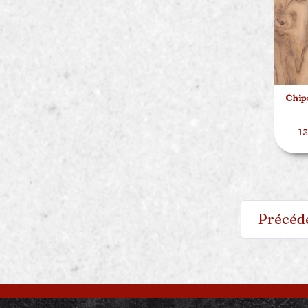
Chipo
13
Précéd