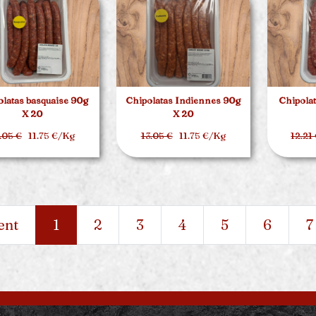
latas basquaise 90g
Chipolatas Indiennes 90g
Chipolat
X 20
X 20
.05 €
11.75 €/Kg
13.05 €
11.75 €/Kg
12.21
ent
1
2
3
4
5
6
7