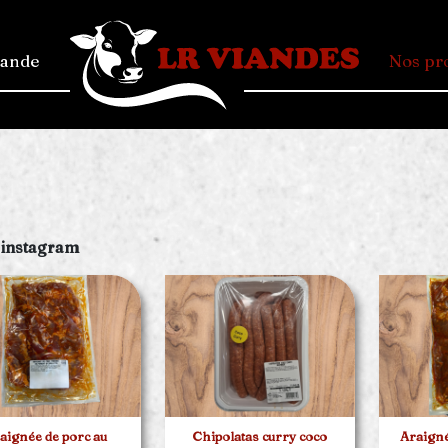
mande
Nos pr
 instagram
aignée de porc au
Chipolatas curry coco
Araign