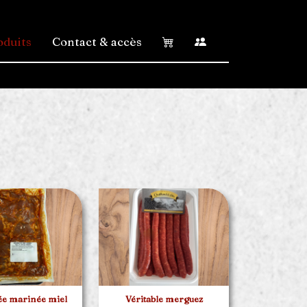
oduits
Contact & accès
ée marinée miel
Véritable merguez