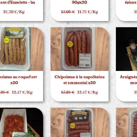
ent d'Espelette - bq
90gx20
épices
d'environ 1.5kg
15.30 €/Kg
13.05 €
11.75 €/Kg
1
olatas au roquefort
Chipolatas à la napolitaine
Araignée
x20
et emmental x20
mou
.85 €
12.47 €/Kg
13.85 €
12.47 €/Kg
1