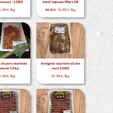
 douces - 1.5KG
bœuf/agneau 90g x 20
5.30 €/Kg
16.31 €
14.68 €/Kg
 de porc marinée
Araignée marinée ail des
tarde 1.5kg
ours 1.5KG
5.30 €/Kg
15.30 €/Kg