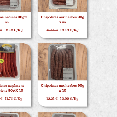
as natures 90g x
Chipolatas aux herbes 90g
33
x 33
 €
10.40 €/Kg
11.55 €
10.40 €/Kg
atas au piment
Chipolatas aux herbes 90g
elette 90g X 20
x 20
 €
11.75 €/Kg
12.21 €
10.99 €/Kg