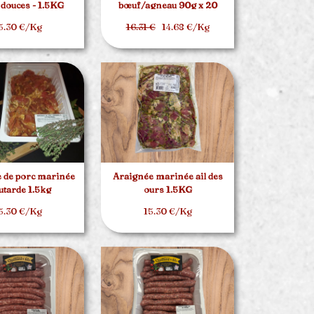
 douces - 1.5KG
bœuf/agneau 90g x 20
5.30 €/Kg
16.31 €
14.68 €/Kg
 de porc marinée
Araignée marinée ail des
tarde 1.5kg
ours 1.5KG
5.30 €/Kg
15.30 €/Kg