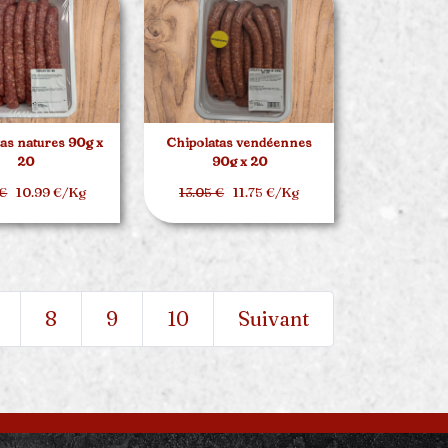
as natures 90g x
Chipolatas vendéennes
20
90g x 20
 €
10.99 €/Kg
13.05 €
11.75 €/Kg
8
9
10
Suivant