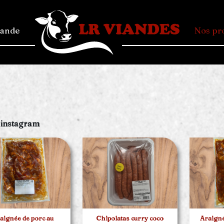
mande
Nos pr
 instagram
aignée de porc au
Chipolatas curry coco
Araign