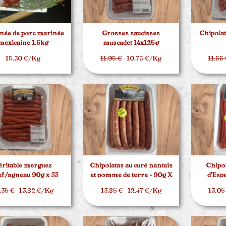
née de porc marinée
Grosses saucisses
Chipolat
mexicaine 1.5kg
muscadet 14x125g
15.30 €/Kg
11.95 €
10.75 €/Kg
11.55
éritable merguez
Chipolatas au curé nantais
Chipol
f/agneau 90g x 33
et pomme de terre - 90g X
d'Esp
20
.35 €
13.82 €/Kg
13.85 €
12.47 €/Kg
13.05