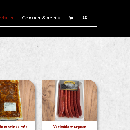
oduits
Contact & accès
ée marinée miel
Véritable merguez