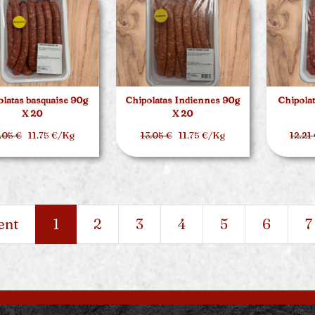
latas basquaise 90g
Chipolatas Indiennes 90g
Chipolat
X 20
X 20
.05 €
11.75 €/Kg
13.05 €
11.75 €/Kg
12.21
ent
1
2
3
4
5
6
7