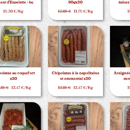
ent d'Espelette - bq
90gx20
épices
d'environ 1.5kg
15.30 €/Kg
13.05 €
11.75 €/Kg
1
olatas au roquefort
Chipolatas à la napolitaine
Araignée
x20
et emmental x20
mou
.85 €
12.47 €/Kg
13.85 €
12.47 €/Kg
1