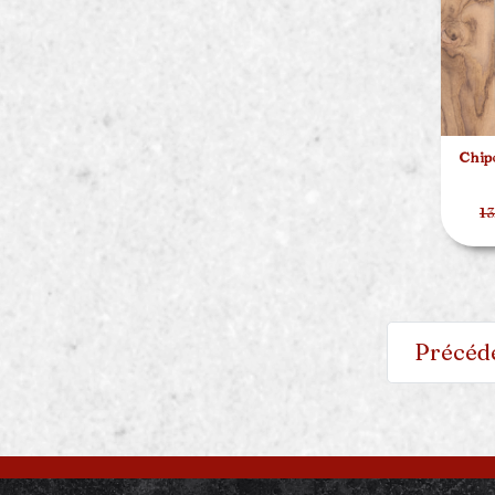
Chipo
13
Précéd