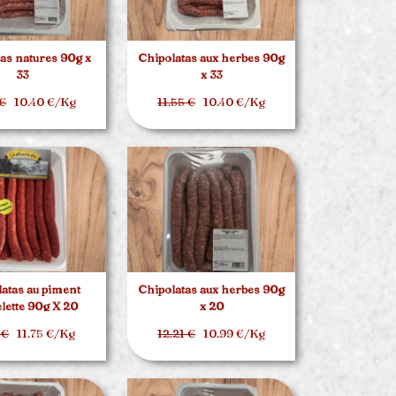
as natures 90g x
Chipolatas aux herbes 90g
33
x 33
 €
10.40 €/Kg
11.55 €
10.40 €/Kg
atas au piment
Chipolatas aux herbes 90g
elette 90g X 20
x 20
 €
11.75 €/Kg
12.21 €
10.99 €/Kg