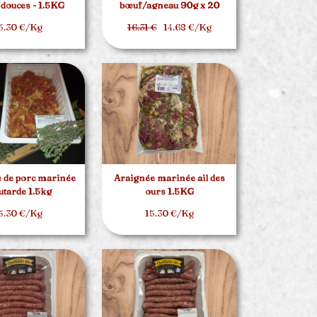
 douces - 1.5KG
bœuf/agneau 90g x 20
5.30 €/Kg
16.31 €
14.68 €/Kg
 de porc marinée
Araignée marinée ail des
tarde 1.5kg
ours 1.5KG
5.30 €/Kg
15.30 €/Kg