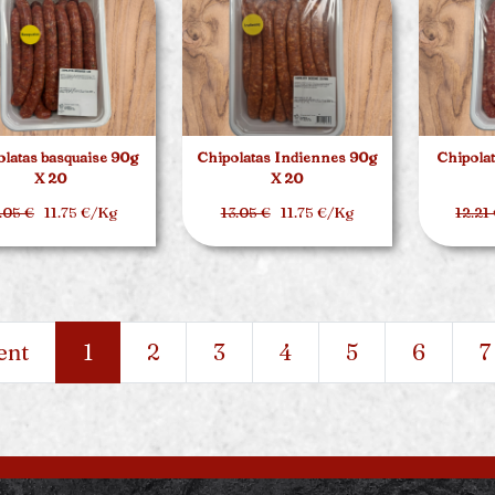
latas basquaise 90g
Chipolatas Indiennes 90g
Chipolat
X 20
X 20
.05 €
11.75 €/Kg
13.05 €
11.75 €/Kg
12.21
ent
1
2
3
4
5
6
7