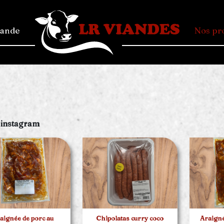
mande
Nos pr
 instagram
aignée de porc au
Chipolatas curry coco
Araign