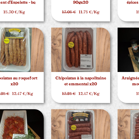
ent d'Espelette - bq
90gx20
épices
d'environ 1.5kg
15.30 €/Kg
13.05 €
11.75 €/Kg
1
olatas au roquefort
Chipolatas à la napolitaine
Araignée
x20
et emmental x20
mou
.85 €
12.47 €/Kg
13.85 €
12.47 €/Kg
1