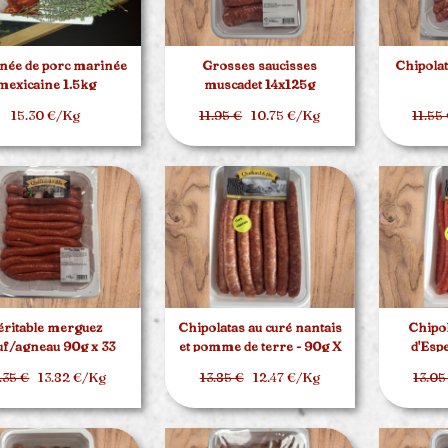
née de porc marinée
Grosses saucisses
Chipolat
mexicaine 1.5kg
muscadet 14x125g
15.30 €/Kg
11.95 €
10.75 €/Kg
11.55
éritable merguez
Chipolatas au curé nantais
Chipol
f/agneau 90g x 33
et pomme de terre - 90g X
d'Esp
20
.35 €
13.82 €/Kg
13.85 €
12.47 €/Kg
13.05