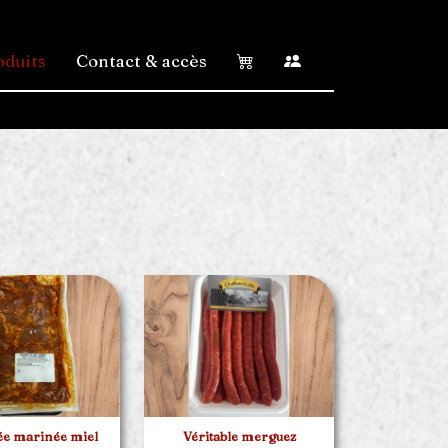
oduits
Contact & accès
ée marinée miel
Véritable merguez