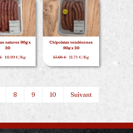
as natures 90g x
Chipolatas vendéennes
20
90g x 20
 €
10.99 €/Kg
13.05 €
11.75 €/Kg
8
9
10
Suivant