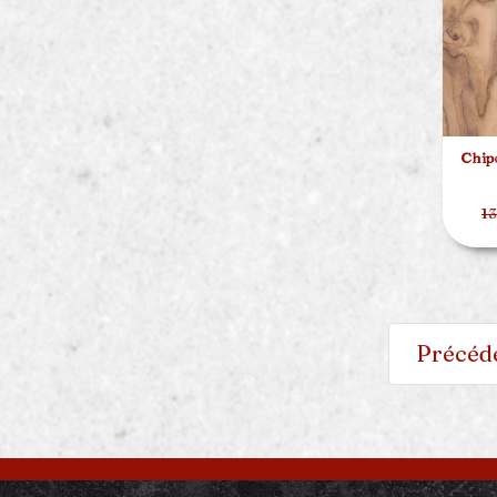
Chipo
13
Précéd