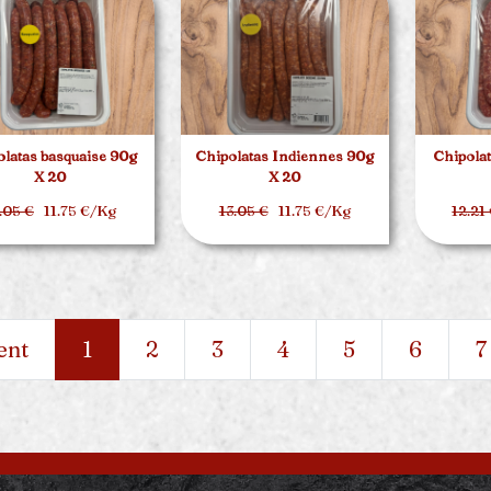
latas basquaise 90g
Chipolatas Indiennes 90g
Chipolat
X 20
X 20
.05 €
11.75 €/Kg
13.05 €
11.75 €/Kg
12.21
ent
1
2
3
4
5
6
7