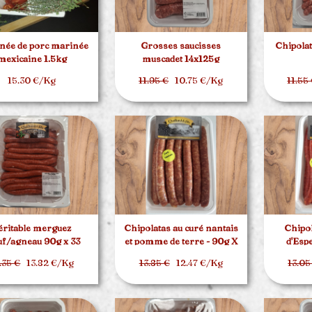
née de porc marinée
Grosses saucisses
Chipolat
mexicaine 1.5kg
muscadet 14x125g
15.30 €/Kg
11.95 €
10.75 €/Kg
11.55
éritable merguez
Chipolatas au curé nantais
Chipol
f/agneau 90g x 33
et pomme de terre - 90g X
d'Esp
20
.35 €
13.82 €/Kg
13.85 €
12.47 €/Kg
13.05