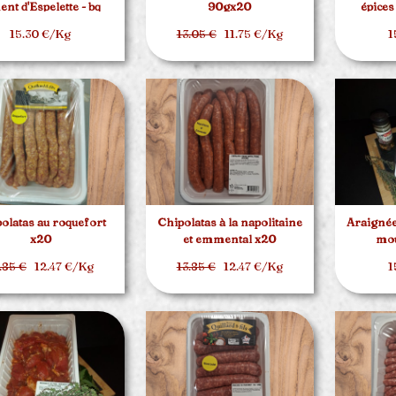
ent d'Espelette - bq
90gx20
épices
d'environ 1.5kg
15.30 €/Kg
13.05 €
11.75 €/Kg
1
olatas au roquefort
Chipolatas à la napolitaine
Araignée
x20
et emmental x20
mou
.85 €
12.47 €/Kg
13.85 €
12.47 €/Kg
1