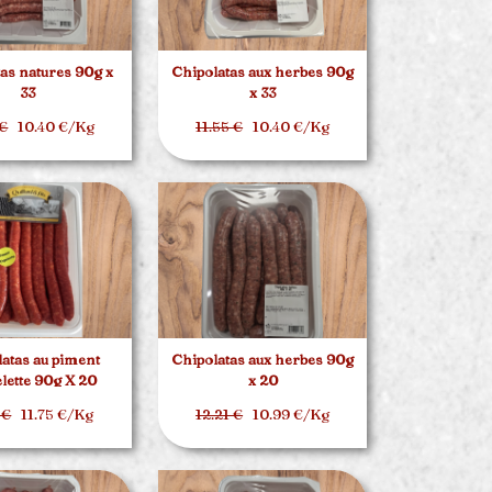
as natures 90g x
Chipolatas aux herbes 90g
33
x 33
 €
10.40 €/Kg
11.55 €
10.40 €/Kg
atas au piment
Chipolatas aux herbes 90g
elette 90g X 20
x 20
 €
11.75 €/Kg
12.21 €
10.99 €/Kg