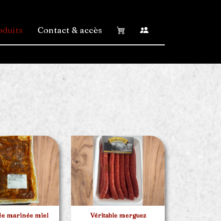
oduits
Contact & accès
ée marinée miel
Véritable merguez