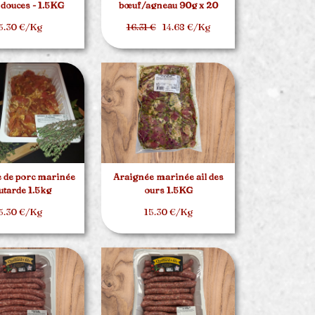
 douces - 1.5KG
bœuf/agneau 90g x 20
5.30 €/Kg
16.31 €
14.68 €/Kg
 de porc marinée
Araignée marinée ail des
tarde 1.5kg
ours 1.5KG
5.30 €/Kg
15.30 €/Kg