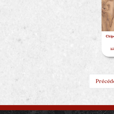
Chipo
13
Précéd