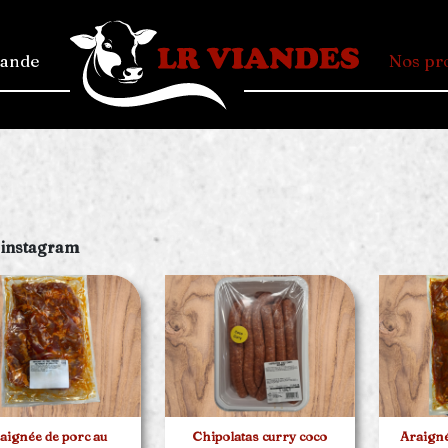
mande
Nos pr
 instagram
aignée de porc au
Chipolatas curry coco
Araign