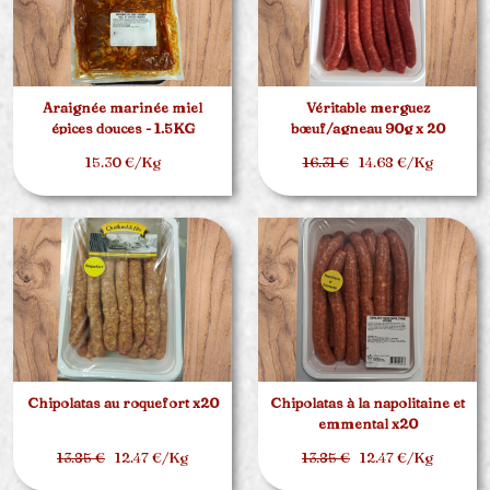
Araignée marinée miel
Véritable merguez
épices douces - 1.5KG
bœuf/agneau 90g x 20
15.30 €/Kg
16.31 €
14.68 €/Kg
Chipolatas au roquefort x20
Chipolatas à la napolitaine et
emmental x20
13.85 €
12.47 €/Kg
13.85 €
12.47 €/Kg