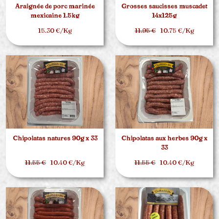
Araignée de porc marinée
Grosses saucisses muscadet
mexicaine 1.5kg
14x125g
15.30 €/Kg
11.95 €
10.75 €/Kg
Chipolatas natures 90g x 33
Chipolatas aux herbes 90g x
33
11.55 €
10.40 €/Kg
11.55 €
10.40 €/Kg