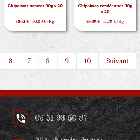
Chipolatas natures 90g x 20
Chipolatas vendéennes 90g
x 20
12.21 €
10.99 €/Kg
13.05 €
11.75 €/Kg
6
7
8
9
10
Suivant
02 51 93 50 87