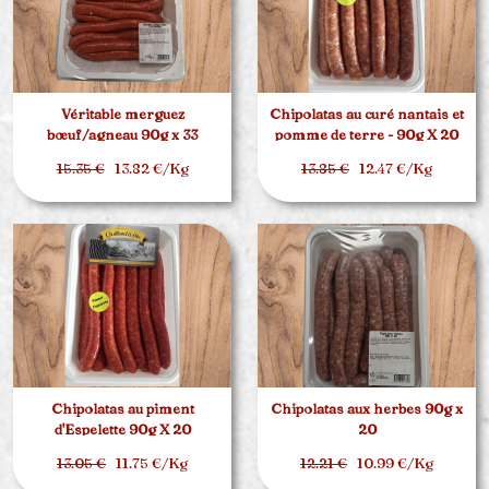
Véritable merguez
Chipolatas au curé nantais et
bœuf/agneau 90g x 33
pomme de terre - 90g X 20
15.35 €
13.82 €/Kg
13.85 €
12.47 €/Kg
Chipolatas au piment
Chipolatas aux herbes 90g x
d'Espelette 90g X 20
20
13.05 €
11.75 €/Kg
12.21 €
10.99 €/Kg