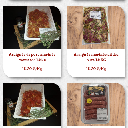
Araignée de porc marinée
Araignée marinée ail des
moutarde 1.5kg
ours 1.5KG
15.30 €/Kg
15.30 €/Kg