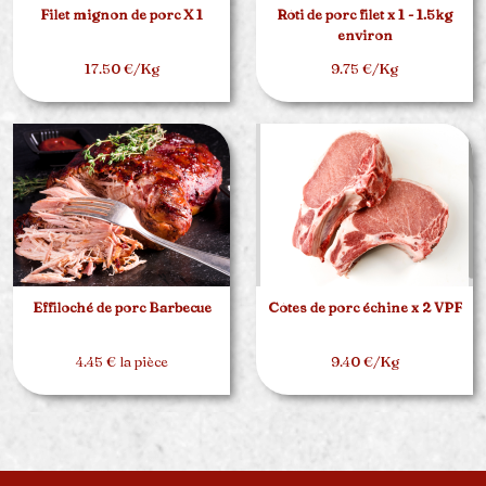
Filet mignon de porc X 1
Rôti de porc filet x 1 - 1.5kg
environ
17.50 €/Kg
9.75 €/Kg
Effiloché de porc Barbecue
Côtes de porc échine x 2 VPF
4.45 € la pièce
9.40 €/Kg