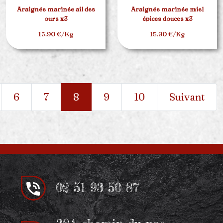
Araignée marinée ail des
Araignée marinée miel
ours x3
épices douces x3
15.90 €/Kg
15.90 €/Kg
6
7
8
9
10
Suivant
02 51 93 50 87