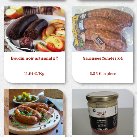
Boudin noir artisanal x 7
Saucisses fumées x 4
11.64 €/Kg
5.85 € la pièce