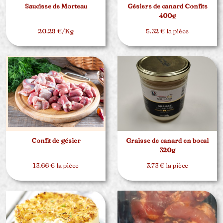
Saucisse de Morteau
Gésiers de canard Confits
400g
20.28 €/Kg
5.32 € la pièce
Confit de gésier
Graisse de canard en bocal
320g
13.66 € la pièce
3.73 € la pièce