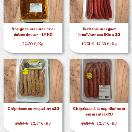
Araignée marinée miel
Véritable merguez
épices douces - 1.5KG
bœuf/agneau 90g x 20
15.30 €/Kg
16.31 €
14.68 €/Kg
Chipolatas au roquefort x20
Chipolatas à la napolitaine et
emmental x20
13.85 €
12.47 €/Kg
13.85 €
12.47 €/Kg