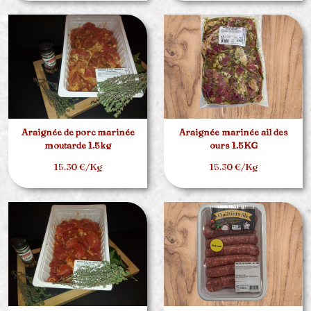
Araignée de porc marinée
Araignée marinée ail des
moutarde 1.5kg
ours 1.5KG
15.30 €/Kg
15.30 €/Kg