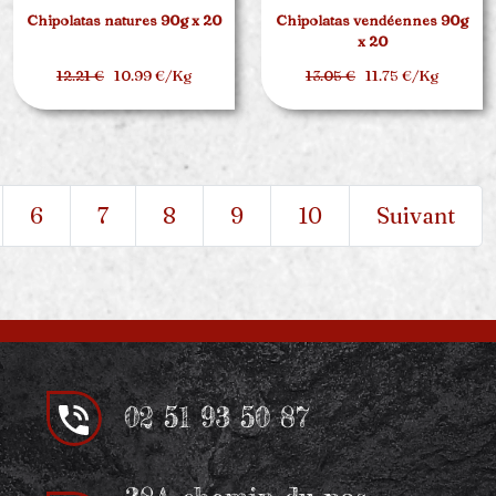
Chipolatas natures 90g x 20
Chipolatas vendéennes 90g
x 20
12.21 €
10.99 €/Kg
13.05 €
11.75 €/Kg
6
7
8
9
10
Suivant
02 51 93 50 87