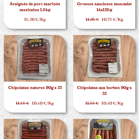
Araignée de porc marinée
Grosses saucisses muscadet
mexicaine 1.5kg
14x125g
15.30 €/Kg
11.95 €
10.75 €/Kg
Chipolatas natures 90g x 33
Chipolatas aux herbes 90g x
33
11.55 €
10.40 €/Kg
11.55 €
10.40 €/Kg