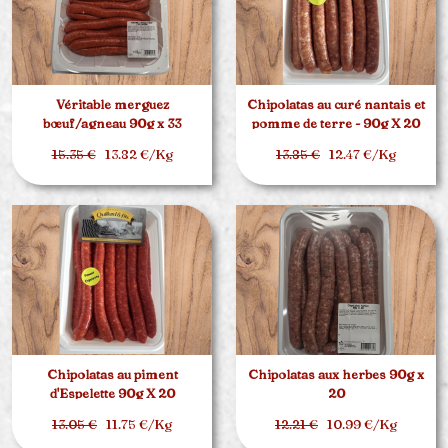
Véritable merguez
Chipolatas au curé nantais et
bœuf/agneau 90g x 33
pomme de terre - 90g X 20
15.35 €
13.82 €/Kg
13.85 €
12.47 €/Kg
Chipolatas au piment
Chipolatas aux herbes 90g x
d'Espelette 90g X 20
20
13.05 €
11.75 €/Kg
12.21 €
10.99 €/Kg