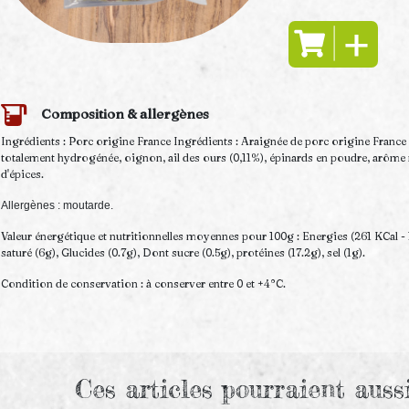
Composition & allergènes
Ingrédients : Porc origine France Ingrédients : Araignée de porc origine France (90
totalement hydrogénée, oignon, ail des ours (0,11%), épinards en poudre, arôme na
d'épices.
Allergènes : moutarde.
Valeur énergétique et nutritionnelles moyennes pour 100g : Energies (261 KCal - 
saturé (6g), Glucides (0.7g), Dont sucre (0.5g), protéines (17.2g), sel (1g).
Condition de conservation : à conserver entre 0 et +4°C.
Ces articles pourraient auss