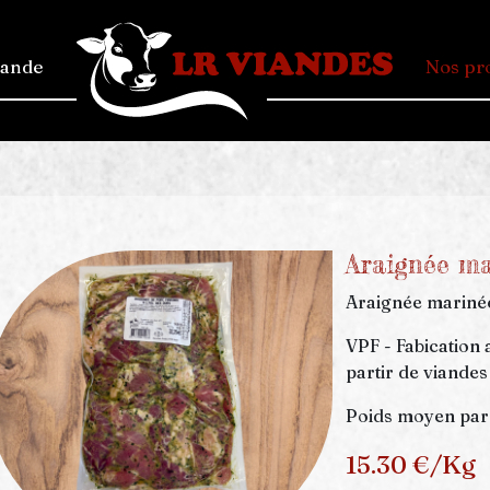
mande
Nos pr
Araignée ma
Araignée marinée
VPF - Fabication 
partir de viandes
Poids moyen par 
15.30 €/Kg