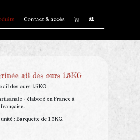
oduits
Contact & accès
rinée ail des ours 1.5KG
 ail des ours 1.5KG
artisanale - élaboré en France à
 française.
unité : Barquette de 1.5KG.