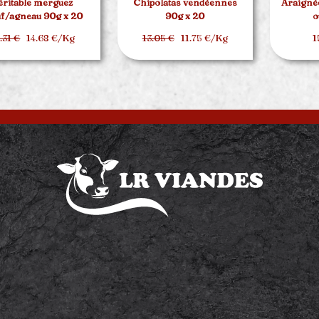
éritable merguez
Chipolatas vendéennes
Araignée
f/agneau 90g x 20
90g x 20
o
.31 €
14.68 €/Kg
13.05 €
11.75 €/Kg
1