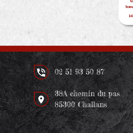
V
bœu
16
02 51 93 50 87
38A chemin du pas
85300 Challans