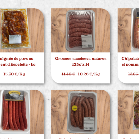
aignée de porc au
Grosses saucisses natures
Chipolat
ent d'Espelette - bq
125g x 14
et pomme
d'environ 1.5kg
15.30 €/Kg
11.40 €
10.26 €/Kg
13.85