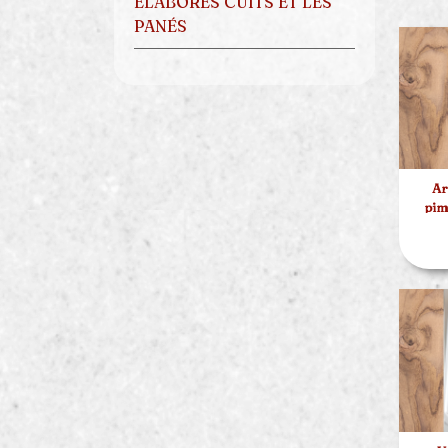
ÉLABORÉS CUITS ET LES
PANÉS
Ar
pim