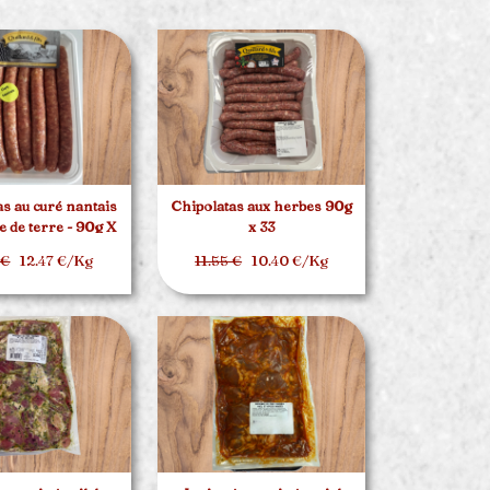
as au curé nantais
Chipolatas aux herbes 90g
 de terre - 90g X
x 33
20
 €
12.47 €/Kg
11.55 €
10.40 €/Kg