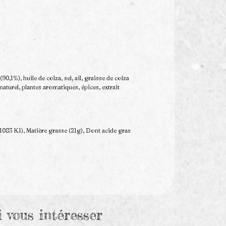
,1%), huile de colza, sel, ail, graisse de colza
turel, plantes aromatiques, épices, extrait
1083 KJ), Matière grasse (21g), Dont acide gras
i vous intéresser