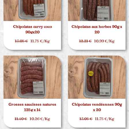
Chipolatas curry coco
Chipolatas aux herbes 90g x
90gx20
20
13.05 €
11.75 €/Kg
12.21 €
10.99 €/Kg
Grosses saucisses natures
Chipolatas vendéennes 90g
125g x 14
x 20
11.40 €
10.26 €/Kg
13.05 €
11.75 €/Kg