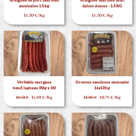
Araignée de porc marinée
Araignée marinée miel
mexicaine 1.5kg
épices douces - 1.5KG
15.30 €/Kg
15.30 €/Kg
Véritable merguez
Grosses saucisses muscadet
bœuf/agneau 90g x 20
14x125g
16.31 €
14.68 €/Kg
11.95 €
10.75 €/Kg