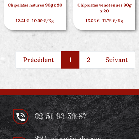
Chipolatas natures 90g x 20
Chipolatas vendéennes 90g
x 20
12.21 €
10.99 €/Kg
13.05 €
11.75 €/Kg
Précédent
1
2
Suivant
02 51 93 50 87