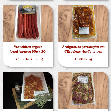
Véritable merguez
Araignée de porc au piment
bœuf/agneau 90g x 20
d'Espelette - bq d'environ
1.5kg
16.31 €
14.68 €/Kg
15.30 €/Kg