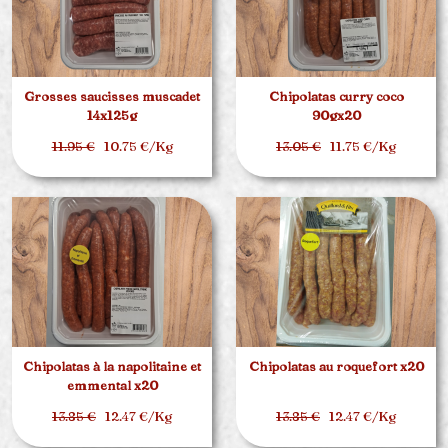
Grosses saucisses muscadet
Chipolatas curry coco
14x125g
90gx20
11.95 €
10.75 €/Kg
13.05 €
11.75 €/Kg
Chipolatas à la napolitaine et
Chipolatas au roquefort x20
emmental x20
13.85 €
12.47 €/Kg
13.85 €
12.47 €/Kg