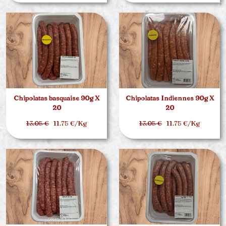
Chipolatas basquaise 90g X
Chipolatas Indiennes 90g X
20
20
13.05 €
11.75 €/Kg
13.05 €
11.75 €/Kg