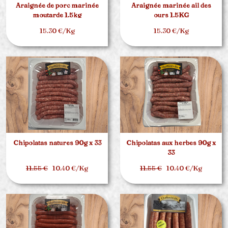
Araignée de porc marinée
Araignée marinée ail des
moutarde 1.5kg
ours 1.5KG
15.30 €/Kg
15.30 €/Kg
Chipolatas natures 90g x 33
Chipolatas aux herbes 90g x
33
11.55 €
10.40 €/Kg
11.55 €
10.40 €/Kg