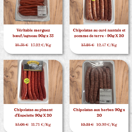
Véritable merguez
Chipolatas au curé nantais et
bœuf/agneau 90g x 33
pomme de terre - 90g X 20
15.35 €
13.82 €/Kg
13.85 €
12.47 €/Kg
Chipolatas au piment
Chipolatas aux herbes 90g x
d'Espelette 90g X 20
20
13.05 €
11.75 €/Kg
12.21 €
10.99 €/Kg