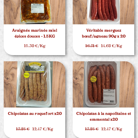
Araignée marinée miel
Véritable merguez
épices douces - 1.5KG
bœuf/agneau 90g x 20
15.30 €/Kg
16.31 €
14.68 €/Kg
Chipolatas au roquefort x20
Chipolatas à la napolitaine et
emmental x20
13.85 €
12.47 €/Kg
13.85 €
12.47 €/Kg