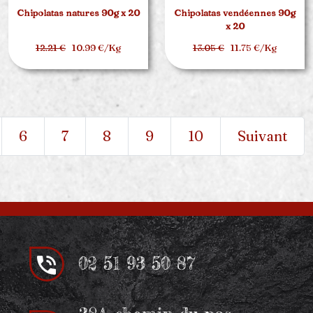
Chipolatas natures 90g x 20
Chipolatas vendéennes 90g
x 20
12.21 €
10.99 €/Kg
13.05 €
11.75 €/Kg
6
7
8
9
10
Suivant
02 51 93 50 87