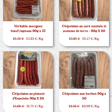
Véritable merguez
Chipolatas au curé nantais et
bœuf/agneau 90g x 33
pomme de terre - 90g X 20
15.35 €
13.82 €/Kg
13.85 €
12.47 €/Kg
Chipolatas au piment
Chipolatas aux herbes 90g x
d'Espelette 90g X 20
20
13.05 €
11.75 €/Kg
12.21 €
10.99 €/Kg