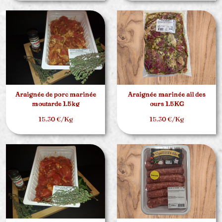
Araignée de porc marinée
Araignée marinée ail des
moutarde 1.5kg
ours 1.5KG
15.30 €/Kg
15.30 €/Kg