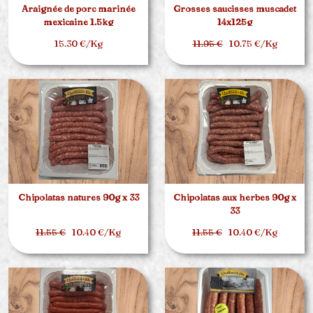
Araignée de porc marinée
Grosses saucisses muscadet
mexicaine 1.5kg
14x125g
15.30 €/Kg
11.95 €
10.75 €/Kg
Chipolatas natures 90g x 33
Chipolatas aux herbes 90g x
33
11.55 €
10.40 €/Kg
11.55 €
10.40 €/Kg