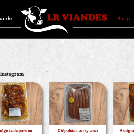
mande
Nos pr
 instagram
aignée de porc au
Chipolatas curry coco
Araign