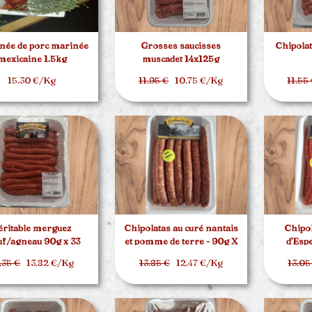
née de porc marinée
Grosses saucisses
Chipolat
mexicaine 1.5kg
muscadet 14x125g
15.30 €/Kg
11.95 €
10.75 €/Kg
11.55
éritable merguez
Chipolatas au curé nantais
Chipol
f/agneau 90g x 33
et pomme de terre - 90g X
d'Esp
20
.35 €
13.82 €/Kg
13.85 €
12.47 €/Kg
13.05