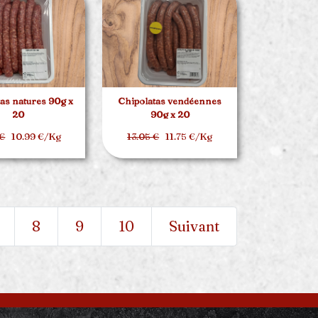
as natures 90g x
Chipolatas vendéennes
20
90g x 20
 €
10.99 €/Kg
13.05 €
11.75 €/Kg
8
9
10
Suivant