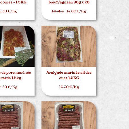
 douces - 1.5KG
bœuf/agneau 90g x 20
5.30 €/Kg
16.31 €
14.68 €/Kg
 de porc marinée
Araignée marinée ail des
tarde 1.5kg
ours 1.5KG
5.30 €/Kg
15.30 €/Kg