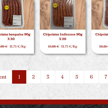
latas basquaise 90g
Chipolatas Indiennes 90g
Chipolat
X 20
X 20
.05 €
11.75 €/Kg
13.05 €
11.75 €/Kg
12.21
ent
1
2
3
4
5
6
7