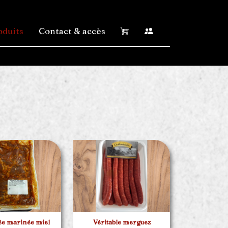
oduits
Contact & accès
ée marinée miel
Véritable merguez