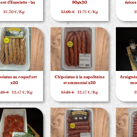
ent d'Espelette - bq
90gx20
épices
d'environ 1.5kg
15.30 €/Kg
13.05 €
11.75 €/Kg
1
olatas au roquefort
Chipolatas à la napolitaine
Araignée
x20
et emmental x20
mou
.85 €
12.47 €/Kg
13.85 €
12.47 €/Kg
1