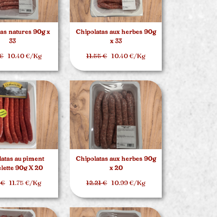
as natures 90g x
Chipolatas aux herbes 90g
33
x 33
 €
10.40 €/Kg
11.55 €
10.40 €/Kg
atas au piment
Chipolatas aux herbes 90g
elette 90g X 20
x 20
 €
11.75 €/Kg
12.21 €
10.99 €/Kg