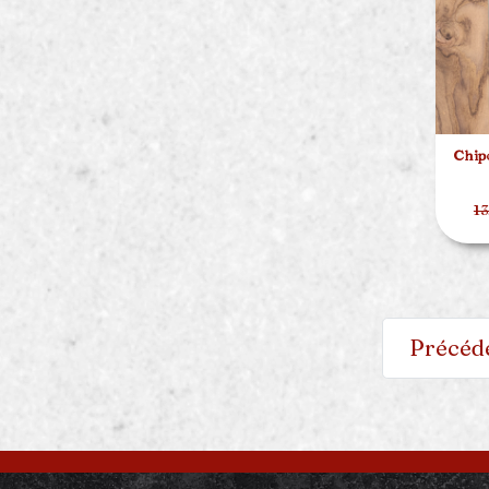
Chipo
13
Précéd