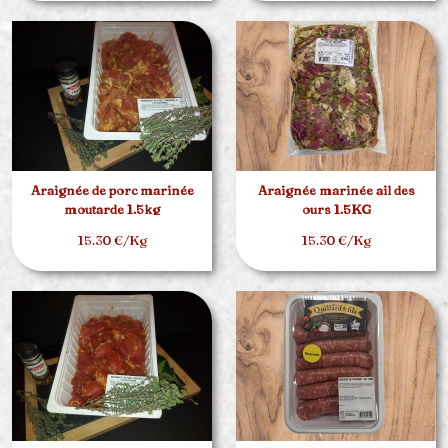
Araignée de porc marinée
Araignée marinée ail des
moutarde 1.5kg
ours 1.5KG
15.30 €/Kg
15.30 €/Kg