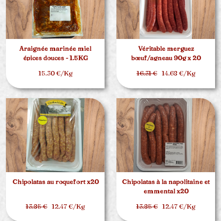
Araignée marinée miel
Véritable merguez
épices douces - 1.5KG
bœuf/agneau 90g x 20
15.30 €/Kg
16.31 €
14.68 €/Kg
Chipolatas au roquefort x20
Chipolatas à la napolitaine et
emmental x20
13.85 €
12.47 €/Kg
13.85 €
12.47 €/Kg