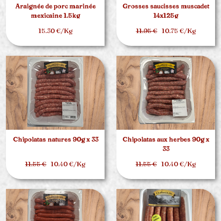
Araignée de porc marinée
Grosses saucisses muscadet
mexicaine 1.5kg
14x125g
15.30 €/Kg
11.95 €
10.75 €/Kg
Chipolatas natures 90g x 33
Chipolatas aux herbes 90g x
33
11.55 €
10.40 €/Kg
11.55 €
10.40 €/Kg