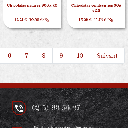
Chipolatas natures 90g x 20
Chipolatas vendéennes 90g
x 20
12.21 €
10.99 €/Kg
13.05 €
11.75 €/Kg
6
7
8
9
10
Suivant
02 51 93 50 87