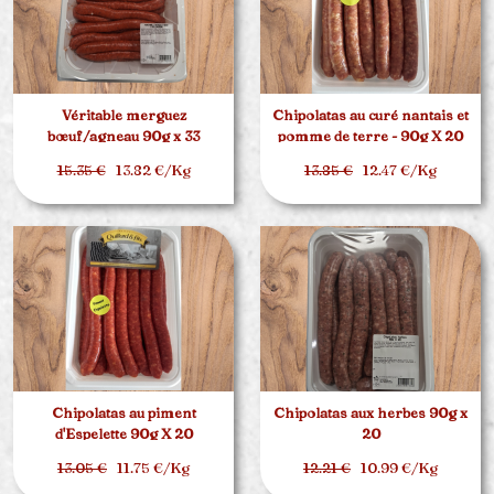
Véritable merguez
Chipolatas au curé nantais et
bœuf/agneau 90g x 33
pomme de terre - 90g X 20
15.35 €
13.82 €/Kg
13.85 €
12.47 €/Kg
Chipolatas au piment
Chipolatas aux herbes 90g x
d'Espelette 90g X 20
20
13.05 €
11.75 €/Kg
12.21 €
10.99 €/Kg