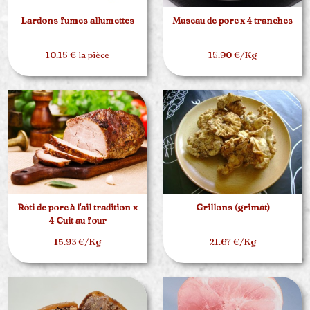
Lardons fumes allumettes
Museau de porc x 4 tranches
10.15 € la pièce
15.90 €/Kg
Rôti de porc à l'ail tradition x
Grillons (grimât)
4 Cuit au four
15.93 €/Kg
21.67 €/Kg