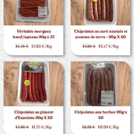
Véritable merguez
Chipolatas au curé nantais et
bœuf/agneau 90g x 33
pomme de terre - 90g X 20
15.35 €
13.82 €/Kg
13.85 €
12.47 €/Kg
Chipolatas au piment
Chipolatas aux herbes 90g x
d'Espelette 90g X 20
20
13.05 €
11.75 €/Kg
12.21 €
10.99 €/Kg