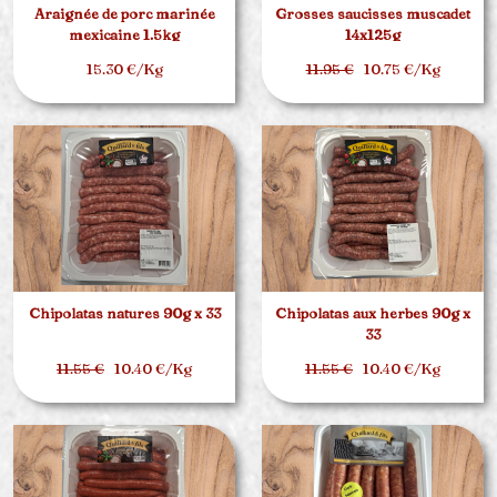
Araignée de porc marinée
Grosses saucisses muscadet
mexicaine 1.5kg
14x125g
15.30 €/Kg
11.95 €
10.75 €/Kg
Chipolatas natures 90g x 33
Chipolatas aux herbes 90g x
33
11.55 €
10.40 €/Kg
11.55 €
10.40 €/Kg