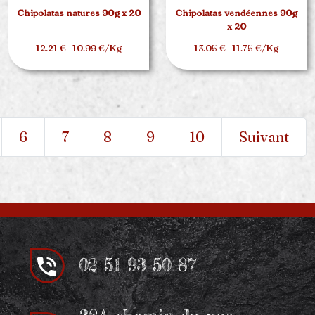
Chipolatas natures 90g x 20
Chipolatas vendéennes 90g
x 20
12.21 €
10.99 €/Kg
13.05 €
11.75 €/Kg
6
7
8
9
10
Suivant
02 51 93 50 87