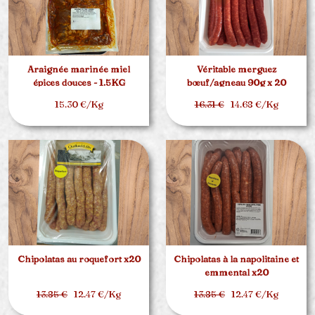
Araignée marinée miel
Véritable merguez
épices douces - 1.5KG
bœuf/agneau 90g x 20
15.30 €/Kg
16.31 €
14.68 €/Kg
Chipolatas au roquefort x20
Chipolatas à la napolitaine et
emmental x20
13.85 €
12.47 €/Kg
13.85 €
12.47 €/Kg