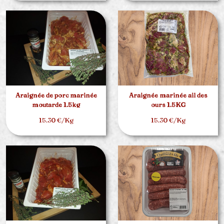
Araignée de porc marinée
Araignée marinée ail des
moutarde 1.5kg
ours 1.5KG
15.30 €/Kg
15.30 €/Kg