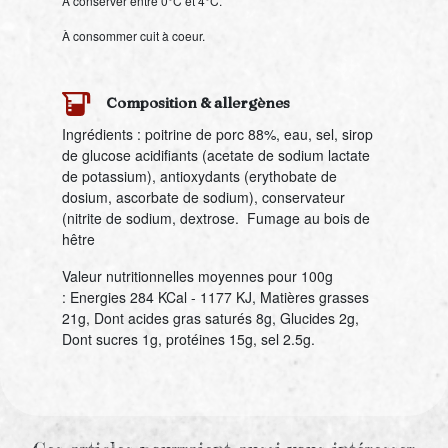
À conserver entre 0°C et 4°C.
À consommer cuit à coeur.
Composition & allergènes
Ingrédients : poitrine de porc 88%, eau, sel, sirop
de glucose acidifiants (acetate de sodium lactate
de potassium), antioxydants (erythobate de
dosium, ascorbate de sodium), conservateur
(nitrite de sodium, dextrose. Fumage au bois de
hêtre
Valeur nutritionnelles moyennes pour 100g
:
Energies 284 KCal - 1177 KJ, Matières grasses
21g, Dont acides gras saturés 8g, Glucides 2g,
Dont sucres 1g, protéines 15g, sel 2.5g.