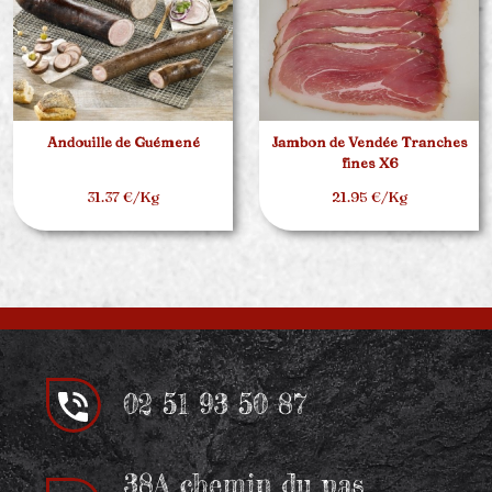
Andouille de Guémené
Jambon de Vendée Tranches
fines X6
31.37 €/Kg
21.95 €/Kg
02 51 93 50 87
38A chemin du pas