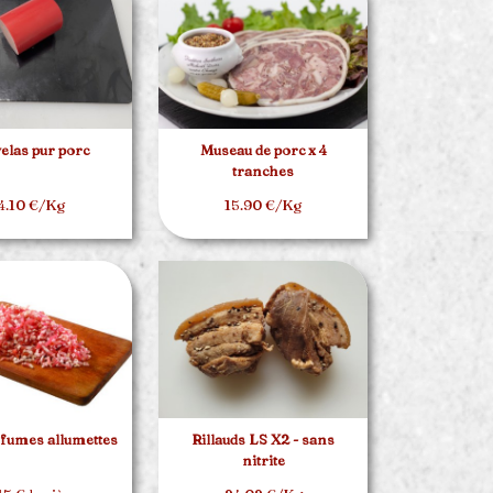
elas pur porc
Museau de porc x 4
tranches
4.10 €/Kg
15.90 €/Kg
fumes allumettes
Rillauds LS X2 - sans
nitrite