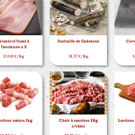
Brasérol fumé à
Andouille de Guémené
Cerv
l'ancienne x 2
13.50 €/Kg
31.37 €/Kg
1
rdons nature 1kg
Chair à saucisse 1Kg
Lardons 
s/vides