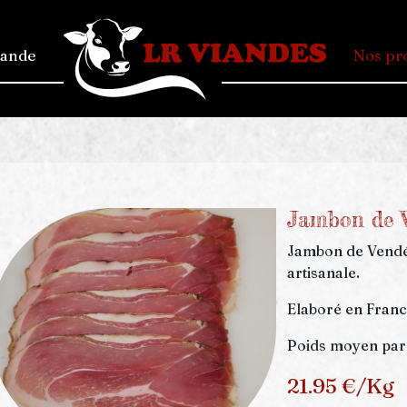
mande
Nos pr
Jambon de V
Jambon de Vendée
artisanale.
Elaboré en France
Poids moyen par 
21.95 €/Kg