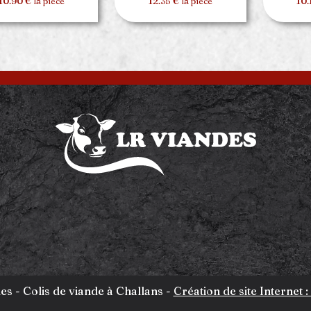
10.90 € la pièce
12.35 € la pièce
10.
es - Colis de viande à Challans -
Création de site Internet :