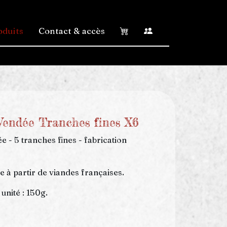
oduits
Contact & accès
endée Tranches fines X6
 - 5 tranches fines - fabrication
 à partir de viandes françaises.
unité : 150g.