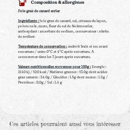
Composition & allergènes
Foie gras de canard entier
Ingrédients :
foie gras de canard, sel, côteaux du layon,
poivre noir, sucre, fleur de sel de Noirmoutier,
antioxydant : ascorbate de sodium, conservateur : nitrite
de sodium
Température de conservation :
endroit frais et sec avant
ouverture / entre 0°C et 4°C après ouverture. A
consommer dans les 3 jours après ouverture.
Valeurs nutritionnelles moyennes pour 100g :
Energie :
2140 kj / 520 kcal / Matières grasses : 53.0g dont acides
gras saturés : 24.0g / Glucides : 1.5g dont sucres : 1.2g /
Protéines : 8.0g / Sel : 1.4 g
Ces articles pourraient aussi vous intéresser