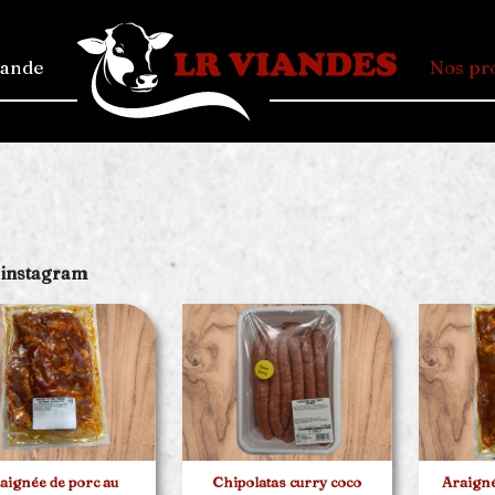
mande
Nos pr
 instagram
aignée de porc au
Chipolatas curry coco
Araign