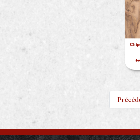
Chipo
13
Précéd