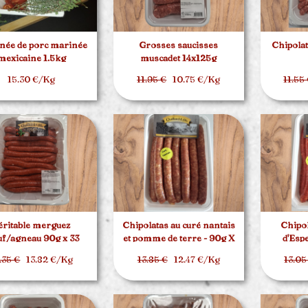
née de porc marinée
Grosses saucisses
Chipolat
mexicaine 1.5kg
muscadet 14x125g
15.30 €/Kg
11.95 €
10.75 €/Kg
11.55
éritable merguez
Chipolatas au curé nantais
Chipol
f/agneau 90g x 33
et pomme de terre - 90g X
d'Esp
20
.35 €
13.82 €/Kg
13.85 €
12.47 €/Kg
13.05