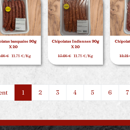
latas basquaise 90g
Chipolatas Indiennes 90g
Chipolat
X 20
X 20
.05 €
11.75 €/Kg
13.05 €
11.75 €/Kg
12.21
ent
1
2
3
4
5
6
7