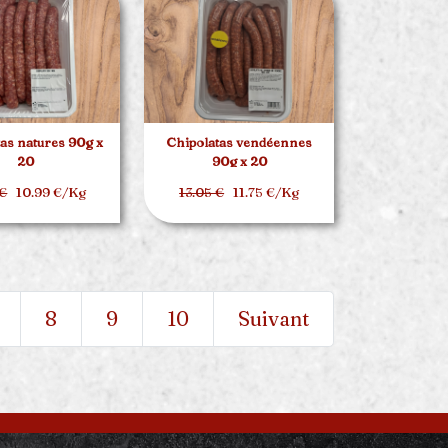
as natures 90g x
Chipolatas vendéennes
20
90g x 20
 €
10.99 €/Kg
13.05 €
11.75 €/Kg
8
9
10
Suivant