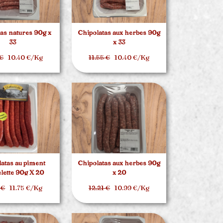
as natures 90g x
Chipolatas aux herbes 90g
33
x 33
 €
10.40 €/Kg
11.55 €
10.40 €/Kg
atas au piment
Chipolatas aux herbes 90g
elette 90g X 20
x 20
 €
11.75 €/Kg
12.21 €
10.99 €/Kg