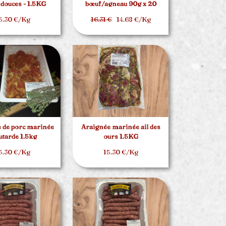
 douces - 1.5KG
bœuf/agneau 90g x 20
5.30 €/Kg
16.31 €
14.68 €/Kg
 de porc marinée
Araignée marinée ail des
tarde 1.5kg
ours 1.5KG
5.30 €/Kg
15.30 €/Kg