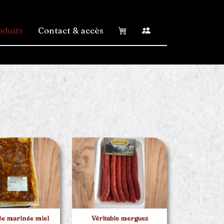
oduits
Contact & accès
ée marinée miel
Véritable merguez