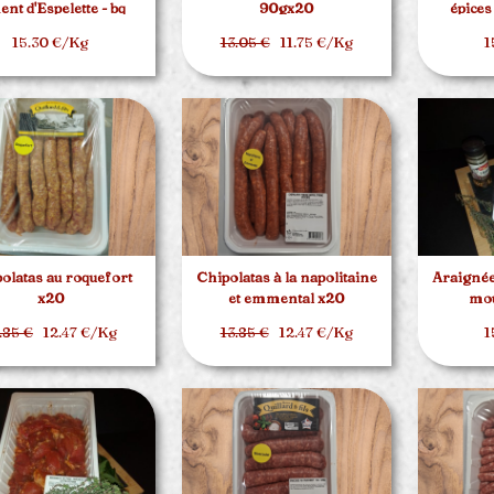
ent d'Espelette - bq
90gx20
épices
d'environ 1.5kg
15.30 €/Kg
13.05 €
11.75 €/Kg
1
olatas au roquefort
Chipolatas à la napolitaine
Araignée
x20
et emmental x20
mou
.85 €
12.47 €/Kg
13.85 €
12.47 €/Kg
1